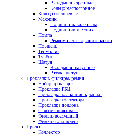
Вкладыши коренные
Кольцо маслосгонное
Кольца поршневые
Маховик
Подшипник коленвала
Подшипник маховика
Помпа
Ремкомплект водяного насоса
Поршень
Термостат
Турбина
Шатун
Вкладыши шатунные
Втулка шатуна
Прокладки, фильтры, ремни
Набор прокладок
Прокладка ГБЦ
Прокладка клапанной крышки
Прокладка коллектора
Прокладка поддона
Сальник коленвала
Фильтр воздушный
Фильтр топливный
Прочее
Коллектор