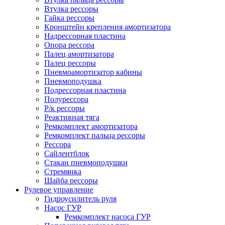
Втулка рессоры
Гайка рессоры
Кронштейн крепления амортизатора
Надрессорная пластина
Опора рессора
Палец амортизатора
Палец рессоры
Пневмоамортизатор кабины
Пневмоподушка
Подрессорная пластина
Полурессора
Р/к рессоры
Реактивная тяга
Ремкомплект амортизатора
Ремкомплект пальца рессоры
Рессора
Сайлентблок
Стакан пневмоподушки
Стремянка
Шайба рессоры
Рулевое управление
Гидроусилитель руля
Насос ГУР
Ремкомплект насоса ГУР