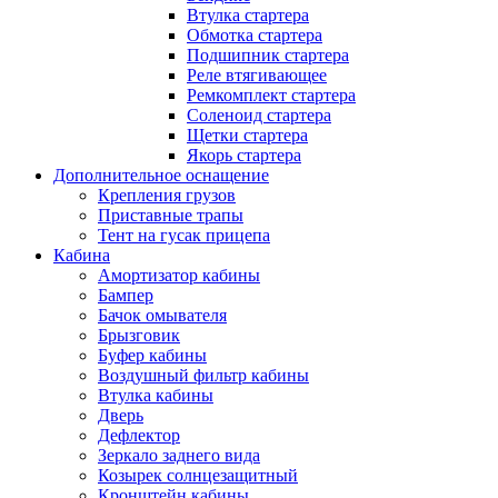
Втулка стартера
Обмотка стартера
Подшипник стартера
Реле втягивающее
Ремкомплект стартера
Соленоид стартера
Щетки стартера
Якорь стартера
Дополнительное оснащение
Крепления грузов
Приставные трапы
Тент на гусак прицепа
Кабина
Амортизатор кабины
Бампер
Бачок омывателя
Брызговик
Буфер кабины
Воздушный фильтр кабины
Втулка кабины
Дверь
Дефлектор
Зеркало заднего вида
Козырек солнцезащитный
Кронштейн кабины