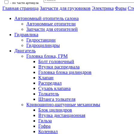
- по части артикула
Главная страница
Запчасти для грузовиков
Электрика
Фары
Ст
Автономный отопитель салона
Автономные отопители
Запчасти для отопителей
Гидравлика
Гидростанции
Гидроцилиндры
Двигатель
Головка блока, ГРМ
Болт головочный
Втулки распредвала
Головка блока цилиндров
Клапан
Распредвал
Сухарь клапана
Толкатель
Штанга толкателя
Кривошипно-шатунные механизмы
Блок цилиндров
Втулка дистанционная
Гильза
Гофра
Коленвал