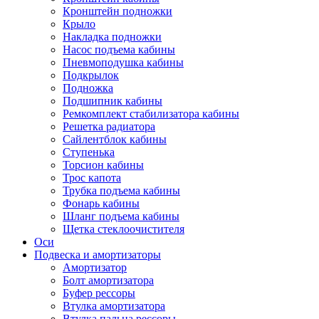
Кронштейн подножки
Крыло
Накладка подножки
Насос подъема кабины
Пневмоподушка кабины
Подкрылок
Подножка
Подшипник кабины
Ремкомплект стабилизатора кабины
Решетка радиатора
Сайлентблок кабины
Ступенька
Торсион кабины
Трос капота
Трубка подъема кабины
Фонарь кабины
Шланг подъема кабины
Щетка стеклоочистителя
Оси
Подвеска и амортизаторы
Амортизатор
Болт амортизатора
Буфер рессоры
Втулка амортизатора
Втулка пальца рессоры