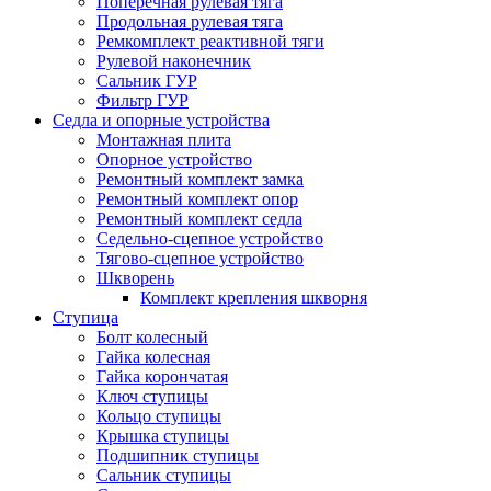
Поперечная рулевая тяга
Продольная рулевая тяга
Ремкомплект реактивной тяги
Рулевой наконечник
Сальник ГУР
Фильтр ГУР
Седла и опорные устройства
Монтажная плита
Опорное устройство
Ремонтный комплект замка
Ремонтный комплект опор
Ремонтный комплект седла
Седельно-сцепное устройство
Тягово-сцепное устройство
Шкворень
Комплект крепления шкворня
Ступица
Болт колесный
Гайка колесная
Гайка корончатая
Ключ ступицы
Кольцо ступицы
Крышка ступицы
Подшипник ступицы
Сальник ступицы