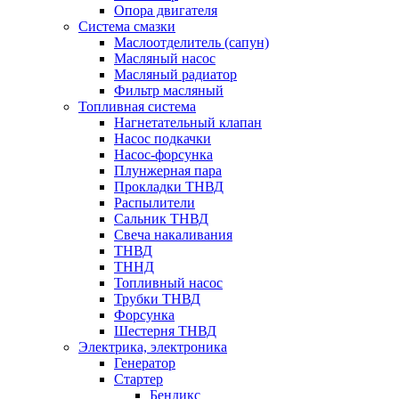
Опора двигателя
Система смазки
Маслоотделитель (сапун)
Масляный насос
Масляный радиатор
Фильтр масляный
Топливная система
Нагнетательный клапан
Насос подкачки
Насос-форсунка
Плунжерная пара
Прокладки ТНВД
Распылители
Сальник ТНВД
Свеча накаливания
ТНВД
ТННД
Топливный насос
Трубки ТНВД
Форсунка
Шестерня ТНВД
Электрика, электроника
Генератор
Стартер
Бендикс