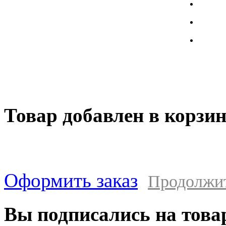
широкий ассортимент запчастей к полуприцепам и
Произв
грузовикам, прицепам и тралам по адекватным ценам.
Покупая у нас, вы можете быть уверены в качестве - ведь мы
работаем только с крупными и проверенными
Полуп
производителями.
Баки
Товар добавлен в корзи
Оформить заказ
Продолжи
Вы подписались на това