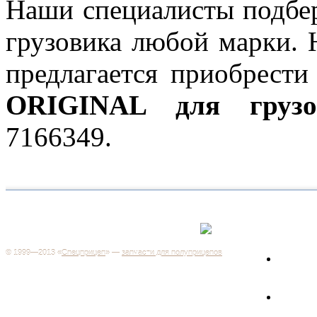
Наши специалисты подбе
грузовика любой марки. 
предлагается приобрест
ORIGINAL для грузо
7166349.
Каталог
+7 (499) 346-03-17
Москва
© 1999—2013 «
Спецприцеп
» —
запчасти для полуприцепов
Запчас
Система менеджмента качества сертифицирована на
грузов
соответствие требованиям ГОСТ Р ИСО 9001-2001
Регистрационный № РОСС RU.ИС06.К00106
Запрос
Добро пожаловать на наш интернет-магазин! Мы предлагаем