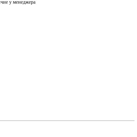
чие у менеджера
рубрике
 система» и
сти