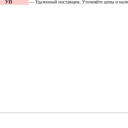
УП
— Удаленный поставщик. Уточняйте цены и нали
Новинки в 
specpricep77
«тормозная
«ступица»
Все ново