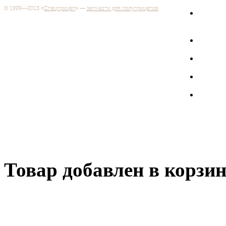
© 1999—2013 «
Спецприцеп
» —
запчасти для полуприцепов
Запчас
Система менеджмента качества сертифицирована на
грузов
соответствие требованиям ГОСТ Р ИСО 9001-2001
Регистрационный № РОСС RU.ИС06.К00106
Запрос
Добро пожаловать на наш интернет-магазин! Мы предлагаем
широкий ассортимент запчастей к полуприцепам и
Произв
грузовикам, прицепам и тралам по адекватным ценам.
Покупая у нас, вы можете быть уверены в качестве - ведь мы
работаем только с крупными и проверенными
Полуп
производителями.
Баки
Товар добавлен в корзи