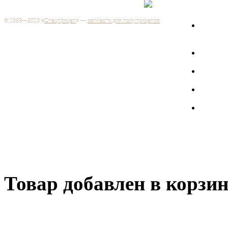
+7 (499) 346-03-17
Москва
© 1999—2013 «
Спецприцеп
» —
запчасти для полуприцепов
Запчас
Система менеджмента качества сертифицирована на
грузов
соответствие требованиям ГОСТ Р ИСО 9001-2001
Регистрационный № РОСС RU.ИС06.К00106
Запрос
Добро пожаловать на наш интернет-магазин! Мы предлагаем
широкий ассортимент запчастей к полуприцепам и
Произв
грузовикам, прицепам и тралам по адекватным ценам.
Покупая у нас, вы можете быть уверены в качестве - ведь мы
работаем только с крупными и проверенными
Полуп
производителями.
Баки
Товар добавлен в корзи