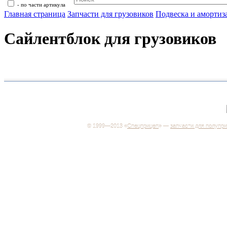
- по части артикула
Главная страница
Запчасти для грузовиков
Подвеска и амортиз
Сайлентблок для грузовиков
+7 (499) 346-03-17
Москва
© 1999—2013 «
Спецприцеп
» —
запчасти для полупр
Система менеджмента качества сертифицирована н
соответствие требованиям ГОСТ Р ИСО 9001-2001
Регистрационный № РОСС RU.ИС06.К00106
Добро пожаловать на наш интернет-магазин! Мы пре
широкий ассортимент запчастей к полуприцепам и
грузовикам, прицепам и тралам по адекватным ценам
Покупая у нас, вы можете быть уверены в качестве -
работаем только с крупными и проверенными
производителями.