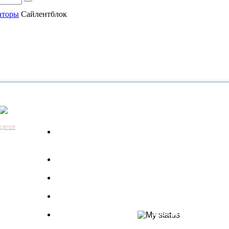
аторы
Сайлентблок
Каталог
Контакты:
+7 (812) 648-61-76
Санкт-Пе
ицепов
Запчасти для
+7 (343) 351-18-96
Екатери
а
грузовиков
+7 (383) 210-69-39
Новосиб
Запрос по VIN
+7 (863) 308-17-86
Ростов-н
длагаем
+7 (843) 249-00-43
Казань
Производители
.
+7 (3452) 55-12-42
Тюмень
 ведь мы
Полуприцепы
8 (800) 775-86-85
Набережн
specpricep77
Баки