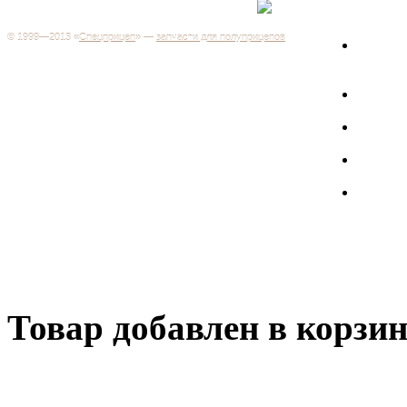
+7 (499) 346-03-17
Москва
© 1999—2013 «
Спецприцеп
» —
запчасти для полуприцепов
Запчас
Система менеджмента качества сертифицирована на
грузов
соответствие требованиям ГОСТ Р ИСО 9001-2001
Регистрационный № РОСС RU.ИС06.К00106
Запрос
Добро пожаловать на наш интернет-магазин! Мы предлагаем
широкий ассортимент запчастей к полуприцепам и
Произв
грузовикам, прицепам и тралам по адекватным ценам.
Покупая у нас, вы можете быть уверены в качестве - ведь мы
работаем только с крупными и проверенными
Полуп
производителями.
Баки
Товар добавлен в корзи