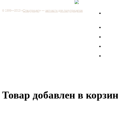
+7 (499) 346-03-17
Москва
© 1999—2013 «
Спецприцеп
» —
запчасти для полуприцепов
Запчас
Система менеджмента качества сертифицирована на
грузов
соответствие требованиям ГОСТ Р ИСО 9001-2001
Регистрационный № РОСС RU.ИС06.К00106
Запрос
Добро пожаловать на наш интернет-магазин! Мы предлагаем
широкий ассортимент запчастей к полуприцепам и
Произв
грузовикам, прицепам и тралам по адекватным ценам.
Покупая у нас, вы можете быть уверены в качестве - ведь мы
работаем только с крупными и проверенными
Полуп
производителями.
Баки
Товар добавлен в корзи