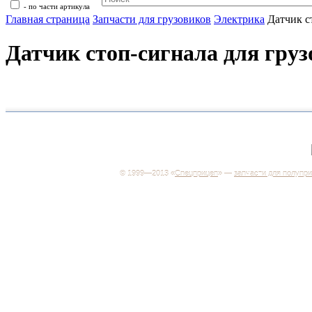
- по части артикула
Главная страница
Запчасти для грузовиков
Электрика
Датчик с
Датчик стоп-сигнала для груз
+7 (499) 346-03-17
Москва
© 1999—2013 «
Спецприцеп
» —
запчасти для полупр
Система менеджмента качества сертифицирована н
соответствие требованиям ГОСТ Р ИСО 9001-2001
Регистрационный № РОСС RU.ИС06.К00106
Добро пожаловать на наш интернет-магазин! Мы пре
широкий ассортимент запчастей к полуприцепам и
грузовикам, прицепам и тралам по адекватным ценам
Покупая у нас, вы можете быть уверены в качестве -
работаем только с крупными и проверенными
производителями.