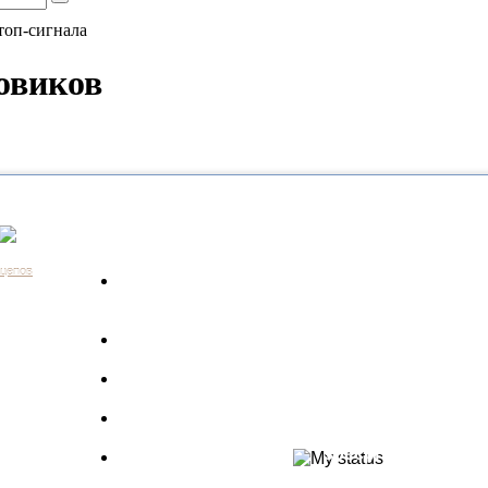
топ-сигнала
овиков
Каталог
Контакты:
+7 (812) 648-61-76
Санкт-Пе
ицепов
Запчасти для
+7 (343) 351-18-96
Екатери
а
грузовиков
+7 (383) 210-69-39
Новосиб
Запрос по VIN
+7 (863) 308-17-86
Ростов-н
длагаем
+7 (843) 249-00-43
Казань
Производители
.
+7 (3452) 55-12-42
Тюмень
 ведь мы
Полуприцепы
8 (800) 775-86-85
Набережн
specpricep77
Баки