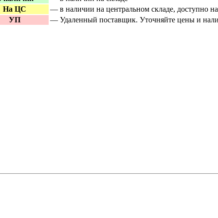
«ступица»
На ЦС
— в наличии на центральном складе, доступно н
Все ново
УП
— Удаленный поставщик. Уточняйте цены и нали