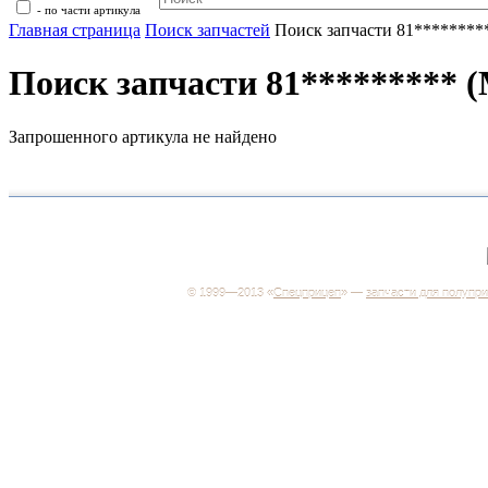
- по части артикула
Главная страница
Поиск запчастей
Поиск запчасти 81*******
Поиск запчасти 81********* 
Запрошенного артикула не найдено
+7 (499) 346-03-17
Москва
© 1999—2013 «
Спецприцеп
» —
запчасти для полупр
Система менеджмента качества сертифицирована н
соответствие требованиям ГОСТ Р ИСО 9001-2001
Регистрационный № РОСС RU.ИС06.К00106
Добро пожаловать на наш интернет-магазин! Мы пре
широкий ассортимент запчастей к полуприцепам и
грузовикам, прицепам и тралам по адекватным ценам
Покупая у нас, вы можете быть уверены в качестве -
работаем только с крупными и проверенными
производителями.