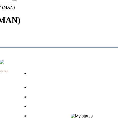
** (MAN)
(MAN)
Каталог
Контакты:
+7 (812) 648-61-76
Санкт-Пе
ицепов
Запчасти для
+7 (343) 351-18-96
Екатери
а
грузовиков
+7 (383) 210-69-39
Новосиб
Запрос по VIN
+7 (863) 308-17-86
Ростов-н
длагаем
+7 (843) 249-00-43
Казань
Производители
.
+7 (3452) 55-12-42
Тюмень
 ведь мы
Полуприцепы
8 (800) 775-86-85
Набережн
specpricep77
Баки