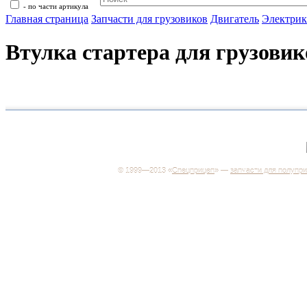
- по части артикула
Главная страница
Запчасти для грузовиков
Двигатель
Электрик
Втулка стартера для грузовик
+7 (499) 346-03-17
Москва
© 1999—2013 «
Спецприцеп
» —
запчасти для полупр
Система менеджмента качества сертифицирована н
соответствие требованиям ГОСТ Р ИСО 9001-2001
Регистрационный № РОСС RU.ИС06.К00106
Добро пожаловать на наш интернет-магазин! Мы пре
широкий ассортимент запчастей к полуприцепам и
грузовикам, прицепам и тралам по адекватным ценам
Покупая у нас, вы можете быть уверены в качестве -
работаем только с крупными и проверенными
производителями.