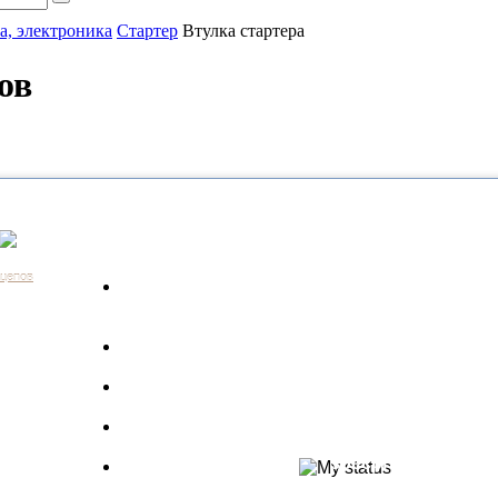
а, электроника
Стартер
Втулка стартера
ов
Каталог
Контакты:
+7 (812) 648-61-76
Санкт-Пе
ицепов
Запчасти для
+7 (343) 351-18-96
Екатери
а
грузовиков
+7 (383) 210-69-39
Новосиб
Запрос по VIN
+7 (863) 308-17-86
Ростов-н
длагаем
+7 (843) 249-00-43
Казань
Производители
.
+7 (3452) 55-12-42
Тюмень
 ведь мы
Полуприцепы
8 (800) 775-86-85
Набережн
specpricep77
Баки