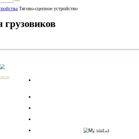
тройства
Тягово-сцепное устройство
я грузовиков
Каталог
Контакты:
+7 (812) 648-61-76
Санкт-Пе
ицепов
Запчасти для
+7 (343) 351-18-96
Екатери
а
грузовиков
+7 (383) 210-69-39
Новосиб
Запрос по VIN
+7 (863) 308-17-86
Ростов-н
длагаем
+7 (843) 249-00-43
Казань
Производители
.
+7 (3452) 55-12-42
Тюмень
 ведь мы
Полуприцепы
8 (800) 775-86-85
Набережн
specpricep77
Баки