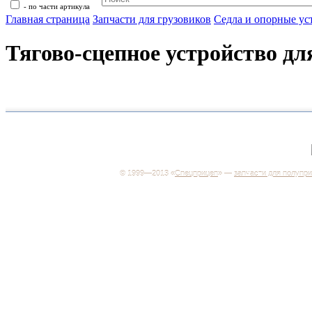
- по части артикула
Главная страница
Запчасти для грузовиков
Седла и опорные ус
Тягово-сцепное устройство дл
+7 (499) 346-03-17
Москва
© 1999—2013 «
Спецприцеп
» —
запчасти для полупр
Система менеджмента качества сертифицирована н
соответствие требованиям ГОСТ Р ИСО 9001-2001
Регистрационный № РОСС RU.ИС06.К00106
Добро пожаловать на наш интернет-магазин! Мы пре
широкий ассортимент запчастей к полуприцепам и
грузовикам, прицепам и тралам по адекватным ценам
Покупая у нас, вы можете быть уверены в качестве -
работаем только с крупными и проверенными
производителями.