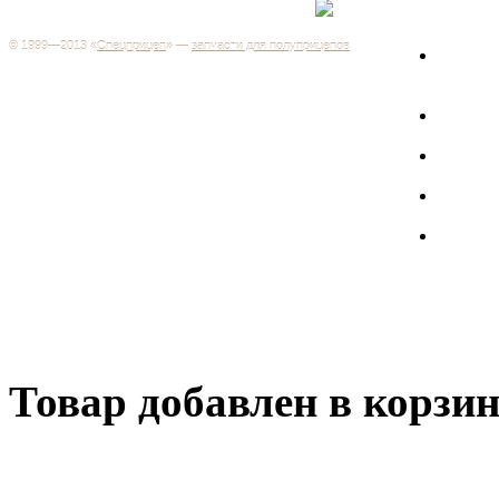
+7 (499) 346-03-17
Москва
© 1999—2013 «
Спецприцеп
» —
запчасти для полуприцепов
Запчас
Система менеджмента качества сертифицирована на
грузов
соответствие требованиям ГОСТ Р ИСО 9001-2001
Регистрационный № РОСС RU.ИС06.К00106
Запрос
Добро пожаловать на наш интернет-магазин! Мы предлагаем
широкий ассортимент запчастей к полуприцепам и
Произв
грузовикам, прицепам и тралам по адекватным ценам.
Покупая у нас, вы можете быть уверены в качестве - ведь мы
работаем только с крупными и проверенными
Полуп
производителями.
Баки
Товар добавлен в корзи