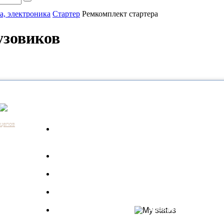
а, электроника
Стартер
Ремкомплект стартера
узовиков
Каталог
Контакты:
+7 (812) 648-61-76
Санкт-Пе
ицепов
Запчасти для
+7 (343) 351-18-96
Екатери
а
грузовиков
+7 (383) 210-69-39
Новосиб
Запрос по VIN
+7 (863) 308-17-86
Ростов-н
длагаем
+7 (843) 249-00-43
Казань
Производители
.
+7 (3452) 55-12-42
Тюмень
 ведь мы
Полуприцепы
8 (800) 775-86-85
Набережн
specpricep77
Баки