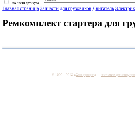
- по части артикула
Главная страница
Запчасти для грузовиков
Двигатель
Электрик
Ремкомплект стартера для гр
+7 (499) 346-03-17
Москва
© 1999—2013 «
Спецприцеп
» —
запчасти для полупр
Система менеджмента качества сертифицирована н
соответствие требованиям ГОСТ Р ИСО 9001-2001
Регистрационный № РОСС RU.ИС06.К00106
Добро пожаловать на наш интернет-магазин! Мы пре
широкий ассортимент запчастей к полуприцепам и
грузовикам, прицепам и тралам по адекватным ценам
Покупая у нас, вы можете быть уверены в качестве -
работаем только с крупными и проверенными
производителями.