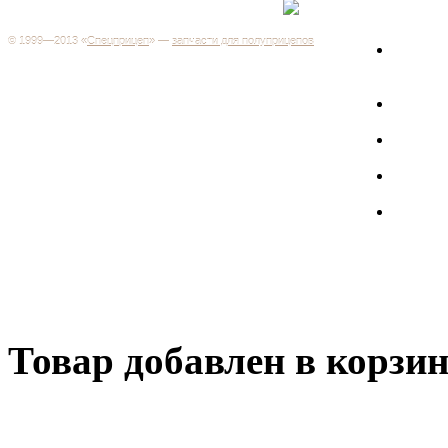
+7 (499) 346-03-17
Москва
© 1999—2013 «
Спецприцеп
» —
запчасти для полуприцепов
Запчас
Система менеджмента качества сертифицирована на
грузов
соответствие требованиям ГОСТ Р ИСО 9001-2001
Регистрационный № РОСС RU.ИС06.К00106
Запрос
Добро пожаловать на наш интернет-магазин! Мы предлагаем
широкий ассортимент запчастей к полуприцепам и
Произв
грузовикам, прицепам и тралам по адекватным ценам.
Покупая у нас, вы можете быть уверены в качестве - ведь мы
работаем только с крупными и проверенными
Полуп
производителями.
Баки
Товар добавлен в корзи