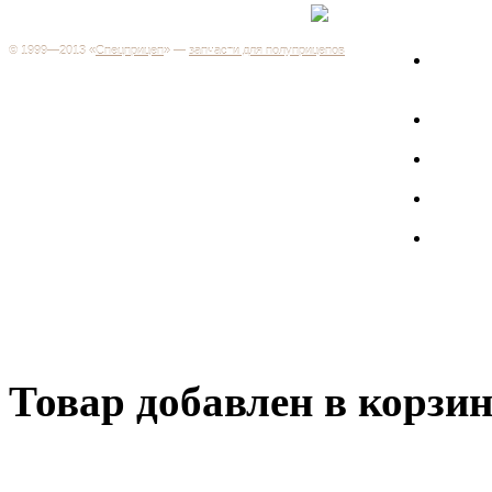
+7 (499) 346-03-17
Москва
© 1999—2013 «
Спецприцеп
» —
запчасти для полуприцепов
Запчас
Система менеджмента качества сертифицирована на
грузов
соответствие требованиям ГОСТ Р ИСО 9001-2001
Регистрационный № РОСС RU.ИС06.К00106
Запрос
Добро пожаловать на наш интернет-магазин! Мы предлагаем
широкий ассортимент запчастей к полуприцепам и
Произв
грузовикам, прицепам и тралам по адекватным ценам.
Покупая у нас, вы можете быть уверены в качестве - ведь мы
работаем только с крупными и проверенными
Полуп
производителями.
Баки
Товар добавлен в корзи