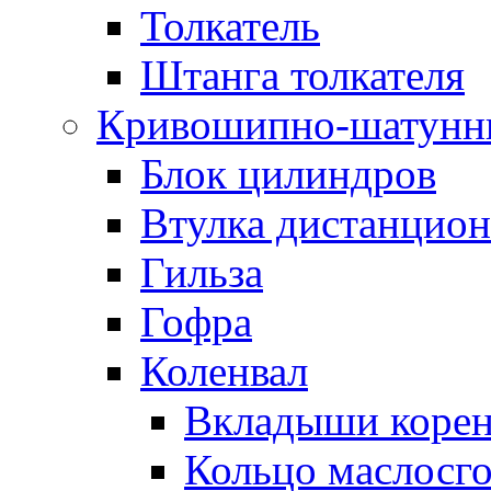
Толкатель
Штанга толкателя
Кривошипно-шатунн
Блок цилиндров
Втулка дистанцион
Гильза
Гофра
Коленвал
Вкладыши коре
Кольцо маслосг