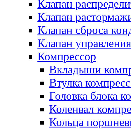
Клапан распредел
Клапан растормаж
Клапан сброса кон
Клапан управлени
Компрессор
Вкладыши компр
Втулка компресс
Головка блока к
Коленвал компр
Кольца поршнев