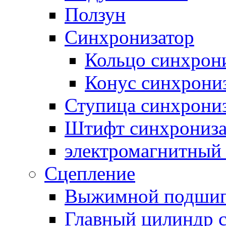
Ползун
Синхронизатор
Кольцо синхрон
Конус синхрони
Ступица синхрони
Штифт синхрониза
электромагнитный
Сцепление
Выжимной подши
Главный цилиндр 