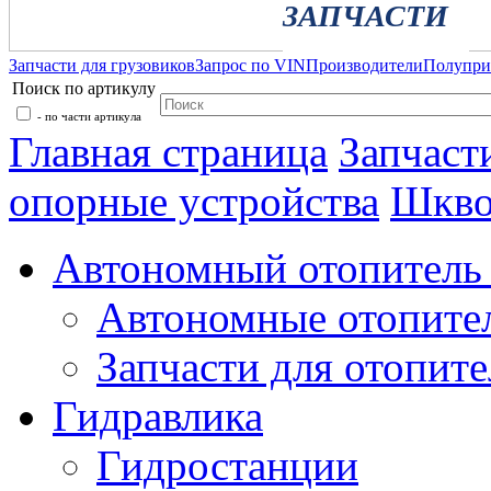
ЗАПЧАСТИ
Запчасти для грузовиков
Запрос по VIN
Производители
Полупр
Поиск по артикулу
- по части артикула
Главная страница
Запчаст
опорные устройства
Шкво
Автономный отопитель 
Автономные отопите
Запчасти для отопите
Гидравлика
Гидростанции