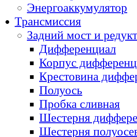
Энергоаккумулятор
Трансмиссия
Задний мост и редук
Дифференциал
Корпус дифференц
Крестовина диффе
Полуось
Пробка сливная
Шестерня диффере
Шестерня полуосе