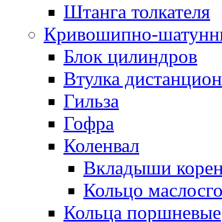
Штанга толкателя
Кривошипно-шатунн
Блок цилиндров
Втулка дистанцион
Гильза
Гофра
Коленвал
Вкладыши коре
Кольцо маслосг
Кольца поршневые