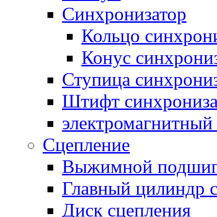
Синхронизатор
Кольцо синхрон
Конус синхрони
Ступица синхрони
Штифт синхрониза
электромагнитный
Сцепление
Выжимной подши
Главный цилиндр 
Диск сцепления