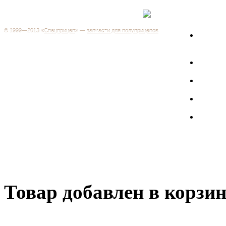
Каталог
+7 (499) 346-03-17
Москва
© 1999—2013 «
Спецприцеп
» —
запчасти для полуприцепов
Запчас
Система менеджмента качества сертифицирована на
грузов
соответствие требованиям ГОСТ Р ИСО 9001-2001
Регистрационный № РОСС RU.ИС06.К00106
Запрос
Добро пожаловать на наш интернет-магазин! Мы предлагаем
широкий ассортимент запчастей к полуприцепам и
Произв
грузовикам, прицепам и тралам по адекватным ценам.
Покупая у нас, вы можете быть уверены в качестве - ведь мы
работаем только с крупными и проверенными
Полуп
производителями.
Баки
Товар добавлен в корзи