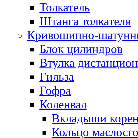
Толкатель
Штанга толкателя
Кривошипно-шатунн
Блок цилиндров
Втулка дистанцион
Гильза
Гофра
Коленвал
Вкладыши коре
Кольцо маслосг