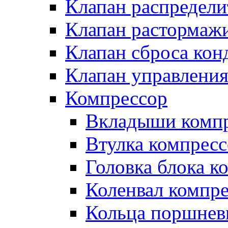
Клапан распредел
Клапан растормаж
Клапан сброса кон
Клапан управлени
Компрессор
Вкладыши компр
Втулка компресс
Головка блока к
Коленвал компр
Кольца поршнев