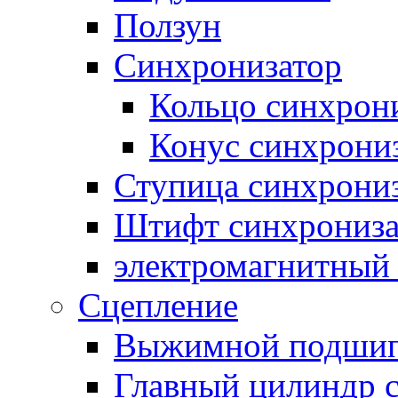
Ползун
Синхронизатор
Кольцо синхрон
Конус синхрони
Ступица синхрони
Штифт синхрониза
электромагнитный
Сцепление
Выжимной подши
Главный цилиндр 