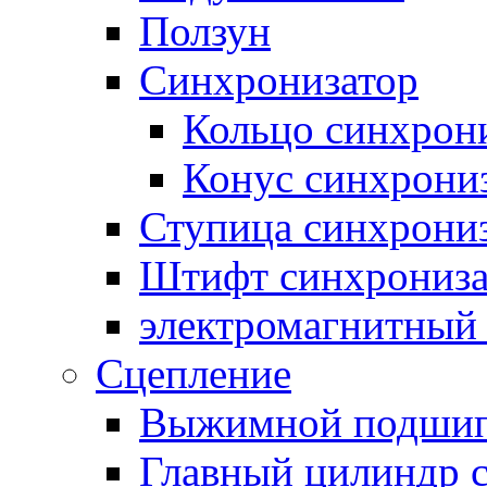
Ползун
Синхронизатор
Кольцо синхрон
Конус синхрони
Ступица синхрони
Штифт синхрониза
электромагнитный
Сцепление
Выжимной подши
Главный цилиндр 