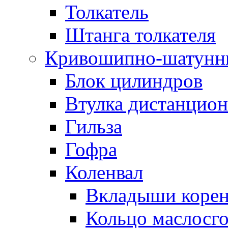
Толкатель
Штанга толкателя
Кривошипно-шатунн
Блок цилиндров
Втулка дистанцион
Гильза
Гофра
Коленвал
Вкладыши коре
Кольцо маслосг