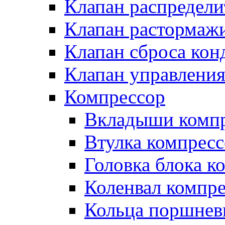
Клапан распредел
Клапан растормаж
Клапан сброса кон
Клапан управлени
Компрессор
Вкладыши компр
Втулка компресс
Головка блока к
Коленвал компр
Кольца поршнев