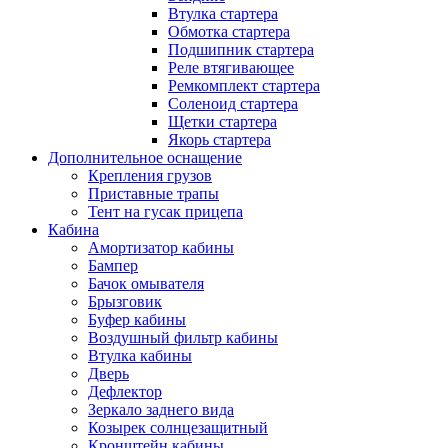
Втулка стартера
Обмотка стартера
Подшипник стартера
Реле втягивающее
Ремкомплект стартера
Соленоид стартера
Щетки стартера
Якорь стартера
Дополнительное оснащение
Крепления грузов
Приставные трапы
Тент на гусак прицепа
Кабина
Амортизатор кабины
Бампер
Бачок омывателя
Брызговик
Буфер кабины
Воздушный фильтр кабины
Втулка кабины
Дверь
Дефлектор
Зеркало заднего вида
Козырек солнцезащитный
Кронштейн кабины