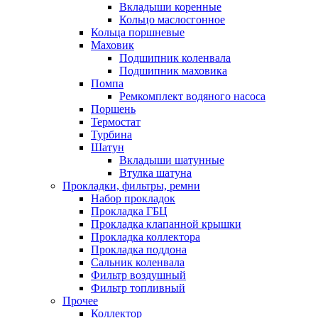
Вкладыши коренные
Кольцо маслосгонное
Кольца поршневые
Маховик
Подшипник коленвала
Подшипник маховика
Помпа
Ремкомплект водяного насоса
Поршень
Термостат
Турбина
Шатун
Вкладыши шатунные
Втулка шатуна
Прокладки, фильтры, ремни
Набор прокладок
Прокладка ГБЦ
Прокладка клапанной крышки
Прокладка коллектора
Прокладка поддона
Сальник коленвала
Фильтр воздушный
Фильтр топливный
Прочее
Коллектор