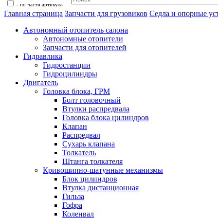
- по части артикула
Главная страница
Запчасти для грузовиков
Седла и опорные ус
Автономный отопитель салона
Автономные отопители
Запчасти для отопителей
Гидравлика
Гидростанции
Гидроцилиндры
Двигатель
Головка блока, ГРМ
Болт головочный
Втулки распредвала
Головка блока цилиндров
Клапан
Распредвал
Сухарь клапана
Толкатель
Штанга толкателя
Кривошипно-шатунные механизмы
Блок цилиндров
Втулка дистанционная
Гильза
Гофра
Коленвал