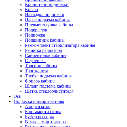
Кронштейн подножки
Крыло
Накладка подножки
Насос подъема кабины
Пневмоподушка кабины
Подкрылок
Подножка
Подшипник кабины
Ремкомплект стабилизатора кабины
Решетка радиатора
Сайлентблок кабины
Ступенька
Торсион кабины
Трос капота
Трубка подъема кабины
Фонарь кабины
Шланг подъема кабины
Щетка стеклоочистителя
Оси
Подвеска и амортизаторы
Амортизатор
Болт амортизатора
Буфер рессоры
Втулка амортизатора
Втулка пальца рессоры