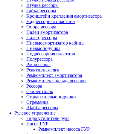
Втулка рессоры
Гайка рессоры
Кронштейн крепления амортизатора
Надрессорная пластина
Опора рессора
Палец амортизатора
Палец рессоры
Пневмоамортизатор кабины
Пневмоподушка
Подрессорная пластина
Полурессора
Р/к рессоры
Реактивная тяга
Ремкомплект амортизатора
Ремкомплект пальца рессоры
Рессора
Сайлентблок
Стакан пневмоподушки
Стремянка
Шайба рессоры
Рулевое управление
Гидроусилитель руля
Насос ГУР
Ремкомплект насоса ГУР