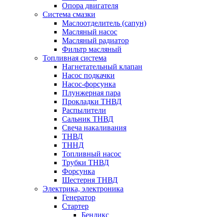
Опора двигателя
Система смазки
Маслоотделитель (сапун)
Масляный насос
Масляный радиатор
Фильтр масляный
Топливная система
Нагнетательный клапан
Насос подкачки
Насос-форсунка
Плунжерная пара
Прокладки ТНВД
Распылители
Сальник ТНВД
Свеча накаливания
ТНВД
ТННД
Топливный насос
Трубки ТНВД
Форсунка
Шестерня ТНВД
Электрика, электроника
Генератор
Стартер
Бендикс