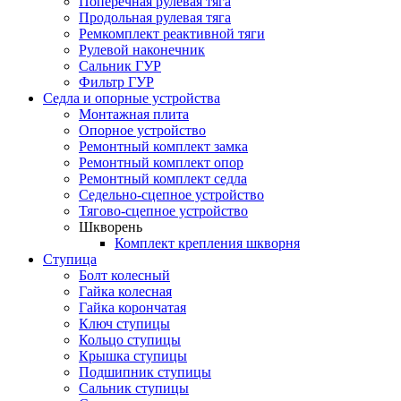
Поперечная рулевая тяга
Продольная рулевая тяга
Ремкомплект реактивной тяги
Рулевой наконечник
Сальник ГУР
Фильтр ГУР
Седла и опорные устройства
Монтажная плита
Опорное устройство
Ремонтный комплект замка
Ремонтный комплект опор
Ремонтный комплект седла
Седельно-сцепное устройство
Тягово-сцепное устройство
Шкворень
Комплект крепления шкворня
Ступица
Болт колесный
Гайка колесная
Гайка корончатая
Ключ ступицы
Кольцо ступицы
Крышка ступицы
Подшипник ступицы
Сальник ступицы