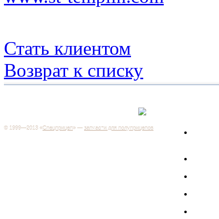
Стать клиентом
Возврат к списку
Каталог
+7 (499) 346-03-17
Москва
© 1999—2013 «
Спецприцеп
» —
запчасти для полуприцепов
Запчас
Система менеджмента качества сертифицирована на
грузов
соответствие требованиям ГОСТ Р ИСО 9001-2001
Регистрационный № РОСС RU.ИС06.К00106
Запрос
Добро пожаловать на наш интернет-магазин! Мы предлагаем
широкий ассортимент запчастей к полуприцепам и
Произв
грузовикам, прицепам и тралам по адекватным ценам.
Покупая у нас, вы можете быть уверены в качестве - ведь мы
работаем только с крупными и проверенными
Полуп
производителями.
Баки