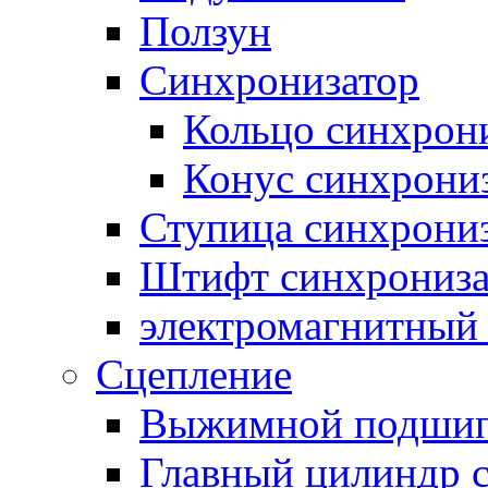
Ползун
Синхронизатор
Кольцо синхрон
Конус синхрони
Ступица синхрони
Штифт синхрониза
электромагнитный
Сцепление
Выжимной подши
Главный цилиндр 