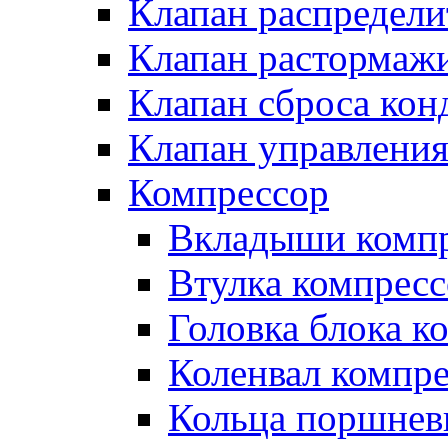
Клапан распредел
Клапан растормаж
Клапан сброса кон
Клапан управлени
Компрессор
Вкладыши компр
Втулка компресс
Головка блока к
Коленвал компр
Кольца поршнев