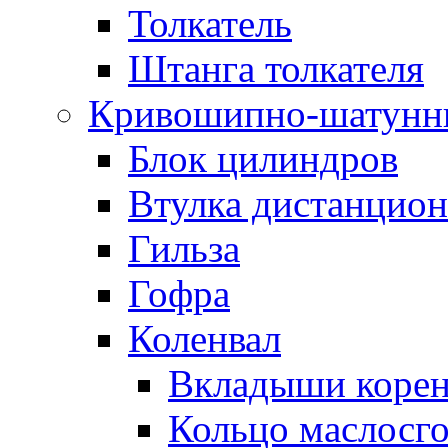
Толкатель
Штанга толкателя
Кривошипно-шатунн
Блок цилиндров
Втулка дистанцион
Гильза
Гофра
Коленвал
Вкладыши коре
Кольцо маслосг