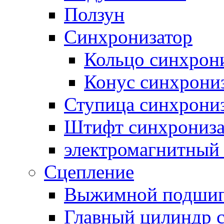
Ползун
Синхронизатор
Кольцо синхрон
Конус синхрони
Ступица синхрони
Штифт синхрониза
электромагнитный
Сцепление
Выжимной подши
Главный цилиндр 