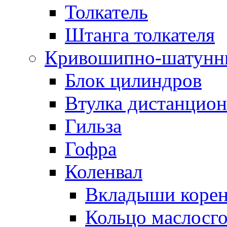
Толкатель
Штанга толкателя
Кривошипно-шатунн
Блок цилиндров
Втулка дистанцион
Гильза
Гофра
Коленвал
Вкладыши коре
Кольцо маслосг