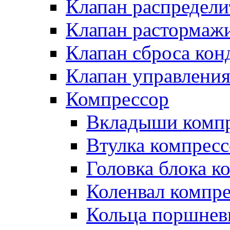
Клапан распредел
Клапан растормаж
Клапан сброса кон
Клапан управлени
Компрессор
Вкладыши компр
Втулка компресс
Головка блока к
Коленвал компр
Кольца поршнев