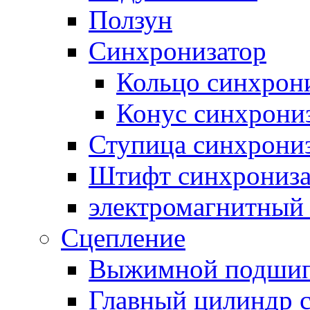
Ползун
Синхронизатор
Кольцо синхрон
Конус синхрони
Ступица синхрони
Штифт синхрониза
электромагнитный
Сцепление
Выжимной подши
Главный цилиндр 