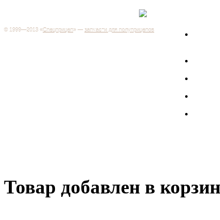
Каталог
+7 (499) 346-03-17
Москва
© 1999—2013 «
Спецприцеп
» —
запчасти для полуприцепов
Запчас
Система менеджмента качества сертифицирована на
грузов
соответствие требованиям ГОСТ Р ИСО 9001-2001
Регистрационный № РОСС RU.ИС06.К00106
Запрос
Добро пожаловать на наш интернет-магазин! Мы предлагаем
широкий ассортимент запчастей к полуприцепам и
Произв
грузовикам, прицепам и тралам по адекватным ценам.
Покупая у нас, вы можете быть уверены в качестве - ведь мы
работаем только с крупными и проверенными
Полуп
производителями.
Баки
Товар добавлен в корзи