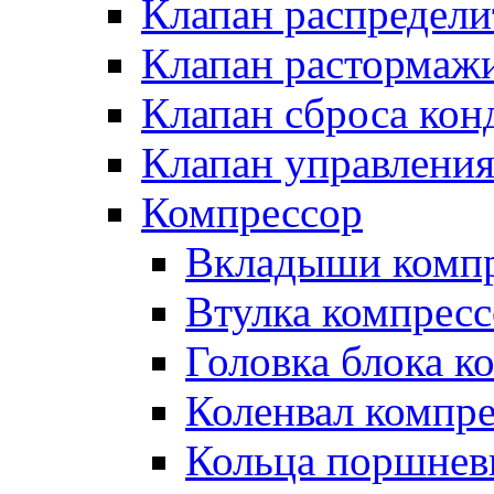
Клапан распредел
Клапан растормаж
Клапан сброса кон
Клапан управлени
Компрессор
Вкладыши компр
Втулка компресс
Головка блока к
Коленвал компр
Кольца поршнев