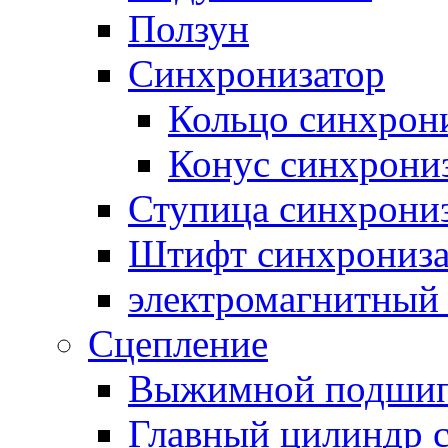
Ползун
Синхронизатор
Кольцо синхрон
Конус синхрони
Ступица синхрони
Штифт синхрониза
электромагнитный
Сцепление
Выжимной подши
Главный цилиндр 