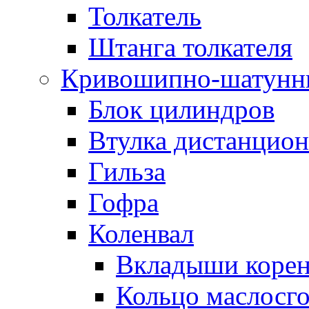
Толкатель
Штанга толкателя
Кривошипно-шатунн
Блок цилиндров
Втулка дистанцион
Гильза
Гофра
Коленвал
Вкладыши коре
Кольцо маслосг