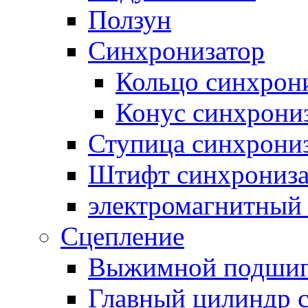
Ползун
Синхронизатор
Кольцо синхрон
Конус синхрони
Ступица синхрони
Штифт синхрониза
электромагнитный
Сцепление
Выжимной подши
Главный цилиндр 