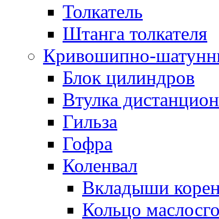
Толкатель
Штанга толкателя
Кривошипно-шатунн
Блок цилиндров
Втулка дистанцион
Гильза
Гофра
Коленвал
Вкладыши коре
Кольцо маслосг