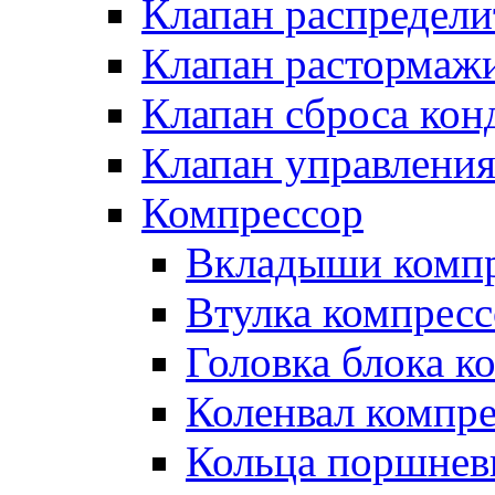
Клапан распредел
Клапан растормаж
Клапан сброса кон
Клапан управлени
Компрессор
Вкладыши компр
Втулка компресс
Головка блока к
Коленвал компр
Кольца поршнев