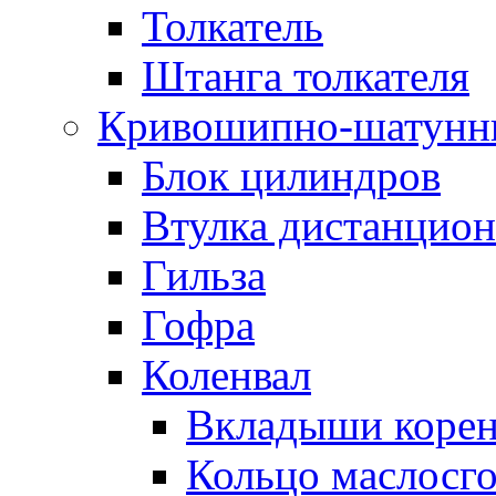
Толкатель
Штанга толкателя
Кривошипно-шатунн
Блок цилиндров
Втулка дистанцион
Гильза
Гофра
Коленвал
Вкладыши коре
Кольцо маслосг