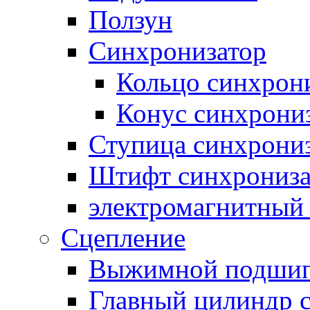
Ползун
Синхронизатор
Кольцо синхрон
Конус синхрони
Ступица синхрони
Штифт синхрониза
электромагнитный
Сцепление
Выжимной подши
Главный цилиндр 