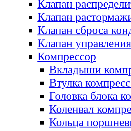
Клапан распредел
Клапан растормаж
Клапан сброса кон
Клапан управлени
Компрессор
Вкладыши компр
Втулка компресс
Головка блока к
Коленвал компр
Кольца поршнев