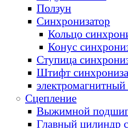
Ползун
Синхронизатор
Кольцо синхрон
Конус синхрони
Ступица синхрони
Штифт синхрониза
электромагнитный
Сцепление
Выжимной подши
Главный цилиндр 