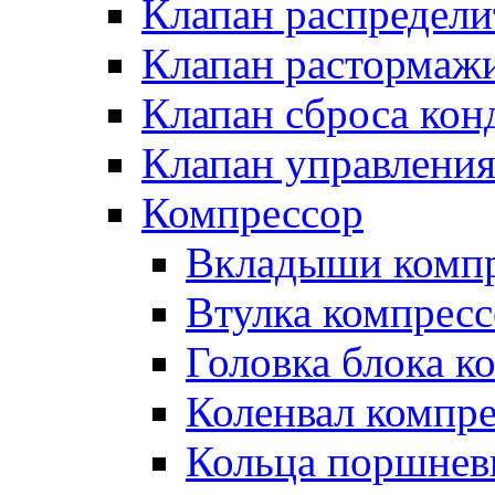
Клапан распредел
Клапан растормаж
Клапан сброса кон
Клапан управлени
Компрессор
Вкладыши компр
Втулка компресс
Головка блока к
Коленвал компр
Кольца поршнев