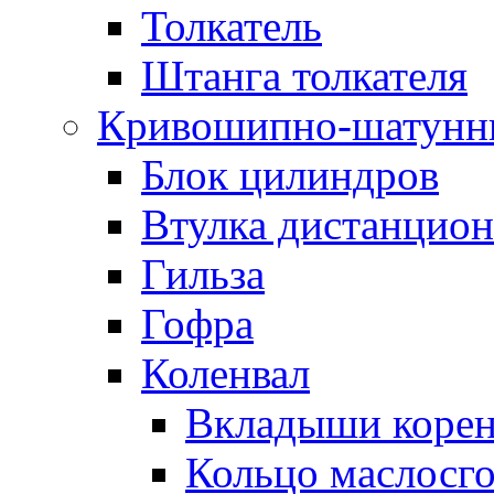
Толкатель
Штанга толкателя
Кривошипно-шатунн
Блок цилиндров
Втулка дистанцион
Гильза
Гофра
Коленвал
Вкладыши коре
Кольцо маслосг