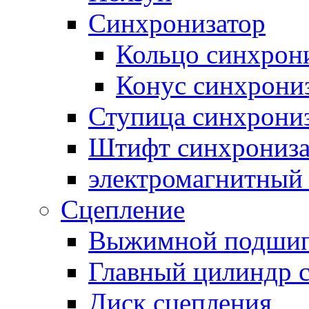
Синхронизатор
Кольцо синхрон
Конус синхрони
Ступица синхрони
Штифт синхрониза
электромагнитный
Сцепление
Выжимной подши
Главный цилиндр 
Диск сцепления