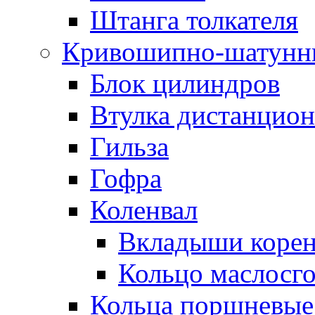
Штанга толкателя
Кривошипно-шатунн
Блок цилиндров
Втулка дистанцион
Гильза
Гофра
Коленвал
Вкладыши коре
Кольцо маслосг
Кольца поршневые