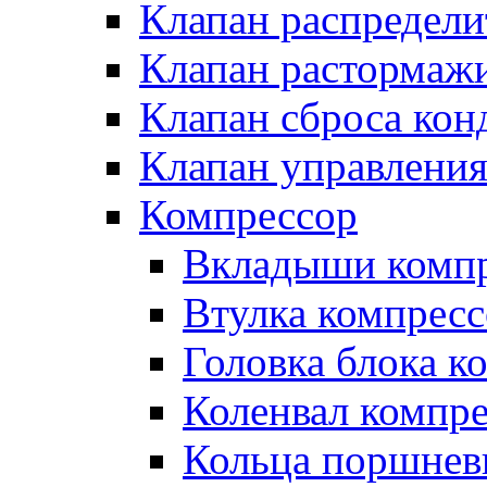
Клапан распредел
Клапан растормаж
Клапан сброса кон
Клапан управлени
Компрессор
Вкладыши компр
Втулка компресс
Головка блока к
Коленвал компр
Кольца поршнев