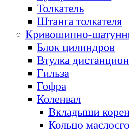
Толкатель
Штанга толкателя
Кривошипно-шатунн
Блок цилиндров
Втулка дистанцион
Гильза
Гофра
Коленвал
Вкладыши коре
Кольцо маслосг