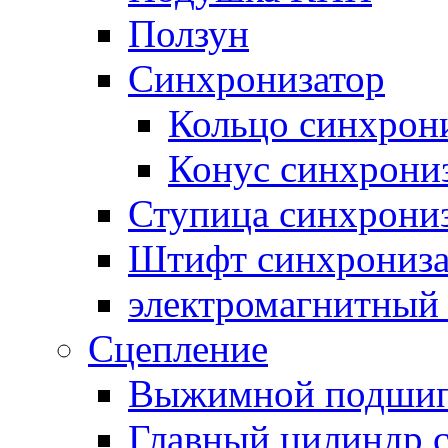
Ползун
Синхронизатор
Кольцо синхрон
Конус синхрони
Ступица синхрони
Штифт синхрониза
электромагнитный
Сцепление
Выжимной подши
Главный цилиндр 