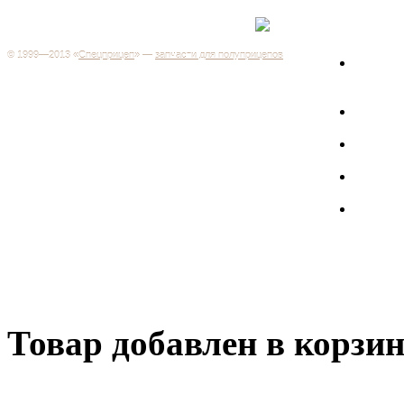
Каталог
+7 (499) 346-03-17
Москва
© 1999—2013 «
Спецприцеп
» —
запчасти для полуприцепов
Запчас
Система менеджмента качества сертифицирована на
грузов
соответствие требованиям ГОСТ Р ИСО 9001-2001
Регистрационный № РОСС RU.ИС06.К00106
Запрос
Добро пожаловать на наш интернет-магазин! Мы предлагаем
широкий ассортимент запчастей к полуприцепам и
Произв
грузовикам, прицепам и тралам по адекватным ценам.
Покупая у нас, вы можете быть уверены в качестве - ведь мы
работаем только с крупными и проверенными
Полуп
производителями.
Баки
Товар добавлен в корзи