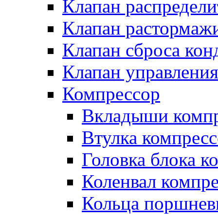
Клапан распредел
Клапан растормаж
Клапан сброса кон
Клапан управлени
Компрессор
Вкладыши компр
Втулка компресс
Головка блока к
Коленвал компр
Кольца поршнев