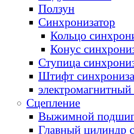
Ползун
Синхронизатор
Кольцо синхрон
Конус синхрони
Ступица синхрони
Штифт синхрониза
электромагнитный
Сцепление
Выжимной подши
Главный цилиндр 