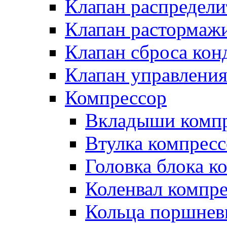
Клапан распредел
Клапан растормаж
Клапан сброса кон
Клапан управлени
Компрессор
Вкладыши компр
Втулка компресс
Головка блока к
Коленвал компр
Кольца поршнев