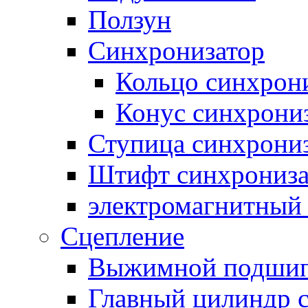
Ползун
Синхронизатор
Кольцо синхрон
Конус синхрони
Ступица синхрони
Штифт синхрониза
электромагнитный
Сцепление
Выжимной подши
Главный цилиндр 