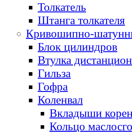
Толкатель
Штанга толкателя
Кривошипно-шатунн
Блок цилиндров
Втулка дистанцион
Гильза
Гофра
Коленвал
Вкладыши коре
Кольцо маслосг