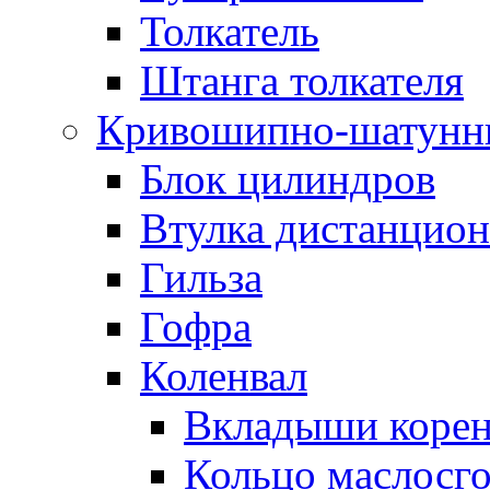
Толкатель
Штанга толкателя
Кривошипно-шатунн
Блок цилиндров
Втулка дистанцион
Гильза
Гофра
Коленвал
Вкладыши коре
Кольцо маслосг