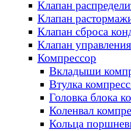
Клапан распредел
Клапан растормаж
Клапан сброса кон
Клапан управлени
Компрессор
Вкладыши компр
Втулка компресс
Головка блока к
Коленвал компр
Кольца поршнев