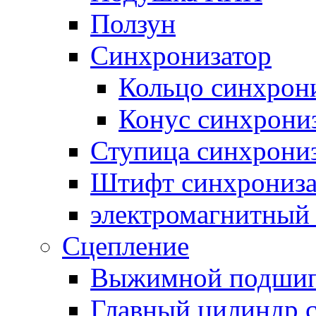
Ползун
Синхронизатор
Кольцо синхрон
Конус синхрони
Ступица синхрони
Штифт синхрониза
электромагнитный
Сцепление
Выжимной подши
Главный цилиндр 