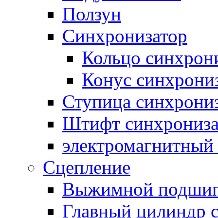
Ползун
Синхронизатор
Кольцо синхрон
Конус синхрони
Ступица синхрони
Штифт синхрониза
электромагнитный
Сцепление
Выжимной подши
Главный цилиндр 