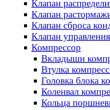
Клапан распредел
Клапан растормаж
Клапан сброса кон
Клапан управлени
Компрессор
Вкладыши компр
Втулка компресс
Головка блока к
Коленвал компр
Кольца поршнев