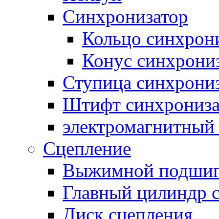
Синхронизатор
Кольцо синхрон
Конус синхрони
Ступица синхрони
Штифт синхрониза
электромагнитный
Сцепление
Выжимной подши
Главный цилиндр 
Диск сцепления