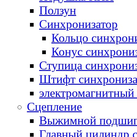
Ползун
Синхронизатор
Кольцо синхрон
Конус синхрони
Ступица синхрони
Штифт синхрониза
электромагнитный
Сцепление
Выжимной подши
Главный цилиндр 