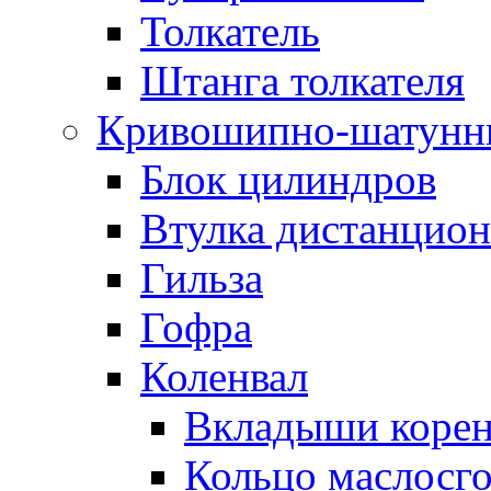
Толкатель
Штанга толкателя
Кривошипно-шатунн
Блок цилиндров
Втулка дистанцион
Гильза
Гофра
Коленвал
Вкладыши коре
Кольцо маслосг