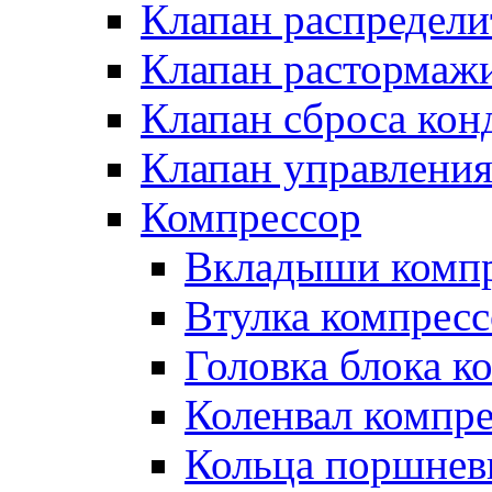
Клапан распредел
Клапан растормаж
Клапан сброса кон
Клапан управлени
Компрессор
Вкладыши компр
Втулка компресс
Головка блока к
Коленвал компр
Кольца поршнев