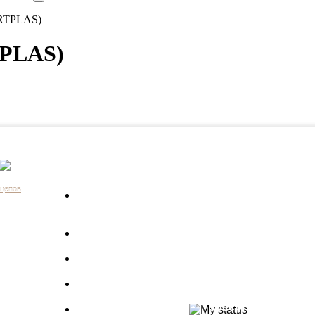
ERTPLAS)
TPLAS)
Каталог
Контакты:
+7 (812) 648-61-76
Санкт-Пе
ицепов
Запчасти для
+7 (343) 351-18-96
Екатери
а
грузовиков
+7 (383) 210-69-39
Новосиб
Запрос по VIN
+7 (863) 308-17-86
Ростов-н
длагаем
+7 (843) 249-00-43
Казань
Производители
.
+7 (3452) 55-12-42
Тюмень
 ведь мы
Полуприцепы
8 (800) 775-86-85
Набережн
specpricep77
Баки