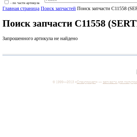
- по части артикула
Главная страница
Поиск запчастей
Поиск запчасти C11558 (S
Поиск запчасти C11558 (SER
Запрошенного артикула не найдено
+7 (499) 346-03-17
Москва
© 1999—2013 «
Спецприцеп
» —
запчасти для полупр
Система менеджмента качества сертифицирована н
соответствие требованиям ГОСТ Р ИСО 9001-2001
Регистрационный № РОСС RU.ИС06.К00106
Добро пожаловать на наш интернет-магазин! Мы пре
широкий ассортимент запчастей к полуприцепам и
грузовикам, прицепам и тралам по адекватным ценам
Покупая у нас, вы можете быть уверены в качестве -
работаем только с крупными и проверенными
производителями.