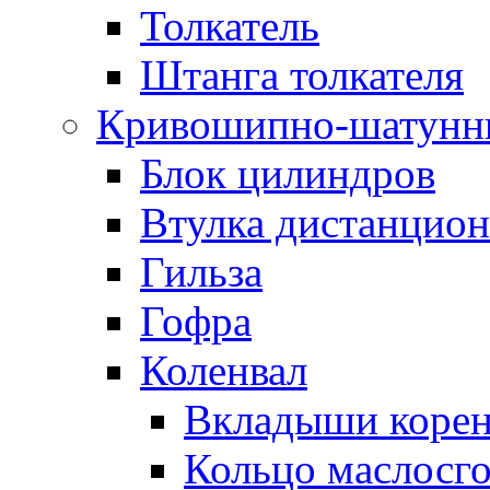
Толкатель
Штанга толкателя
Кривошипно-шатунн
Блок цилиндров
Втулка дистанцион
Гильза
Гофра
Коленвал
Вкладыши коре
Кольцо маслосг