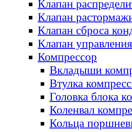
Клапан распредел
Клапан растормаж
Клапан сброса кон
Клапан управлени
Компрессор
Вкладыши компр
Втулка компресс
Головка блока к
Коленвал компр
Кольца поршнев