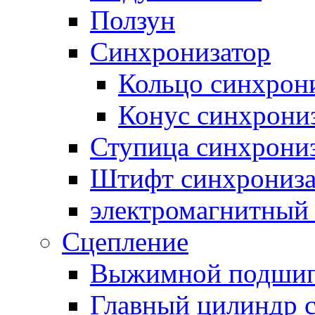
Ползун
Синхронизатор
Кольцо синхрон
Конус синхрони
Ступица синхрони
Штифт синхрониза
электромагнитный
Сцепление
Выжимной подши
Главный цилиндр 