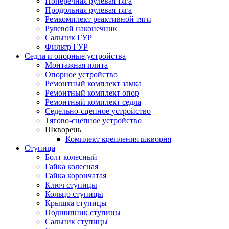
Поперечная рулевая тяга
Продольная рулевая тяга
Ремкомплект реактивной тяги
Рулевой наконечник
Сальник ГУР
Фильтр ГУР
Седла и опорные устройства
Монтажная плита
Опорное устройство
Ремонтный комплект замка
Ремонтный комплект опор
Ремонтный комплект седла
Седельно-сцепное устройство
Тягово-сцепное устройство
Шкворень
Комплект крепления шкворня
Ступица
Болт колесный
Гайка колесная
Гайка корончатая
Ключ ступицы
Кольцо ступицы
Крышка ступицы
Подшипник ступицы
Сальник ступицы