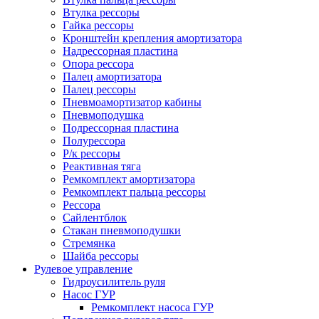
Втулка рессоры
Гайка рессоры
Кронштейн крепления амортизатора
Надрессорная пластина
Опора рессора
Палец амортизатора
Палец рессоры
Пневмоамортизатор кабины
Пневмоподушка
Подрессорная пластина
Полурессора
Р/к рессоры
Реактивная тяга
Ремкомплект амортизатора
Ремкомплект пальца рессоры
Рессора
Сайлентблок
Стакан пневмоподушки
Стремянка
Шайба рессоры
Рулевое управление
Гидроусилитель руля
Насос ГУР
Ремкомплект насоса ГУР