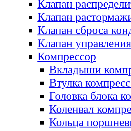
Клапан распредел
Клапан растормаж
Клапан сброса кон
Клапан управлени
Компрессор
Вкладыши компр
Втулка компресс
Головка блока к
Коленвал компр
Кольца поршнев