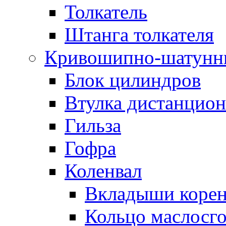
Толкатель
Штанга толкателя
Кривошипно-шатунн
Блок цилиндров
Втулка дистанцион
Гильза
Гофра
Коленвал
Вкладыши коре
Кольцо маслосг