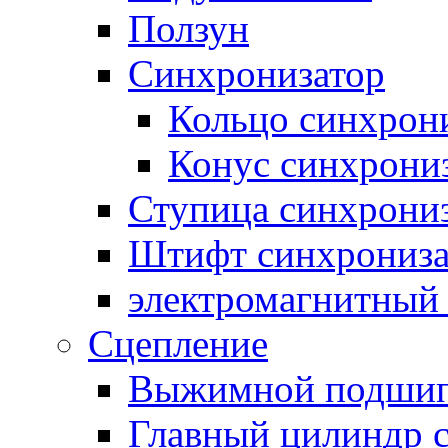
Ползун
Синхронизатор
Кольцо синхрон
Конус синхрони
Ступица синхрони
Штифт синхрониза
электромагнитный
Сцепление
Выжимной подши
Главный цилиндр 