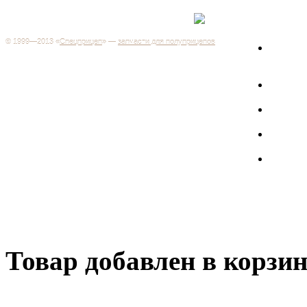
Каталог
+7 (499) 346-03-17
Москва
© 1999—2013 «
Спецприцеп
» —
запчасти для полуприцепов
Запчас
Система менеджмента качества сертифицирована на
грузов
соответствие требованиям ГОСТ Р ИСО 9001-2001
Регистрационный № РОСС RU.ИС06.К00106
Запрос
Добро пожаловать на наш интернет-магазин! Мы предлагаем
широкий ассортимент запчастей к полуприцепам и
Произв
грузовикам, прицепам и тралам по адекватным ценам.
Покупая у нас, вы можете быть уверены в качестве - ведь мы
работаем только с крупными и проверенными
Полуп
производителями.
Баки
Товар добавлен в корзи