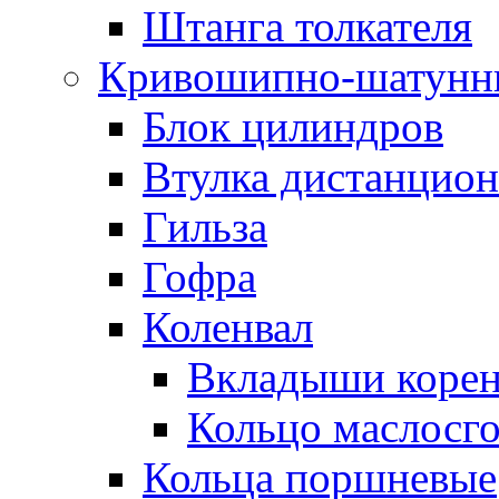
Штанга толкателя
Кривошипно-шатунн
Блок цилиндров
Втулка дистанцион
Гильза
Гофра
Коленвал
Вкладыши коре
Кольцо маслосг
Кольца поршневые