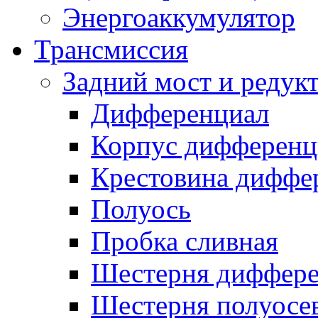
Энергоаккумулятор
Трансмиссия
Задний мост и редук
Дифференциал
Корпус дифференц
Крестовина диффе
Полуось
Пробка сливная
Шестерня диффере
Шестерня полуосе