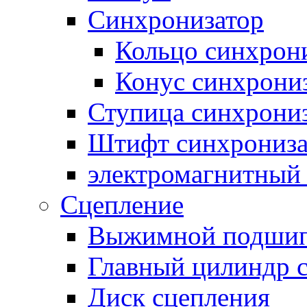
Синхронизатор
Кольцо синхрон
Конус синхрони
Ступица синхрони
Штифт синхрониза
электромагнитный
Сцепление
Выжимной подши
Главный цилиндр 
Диск сцепления