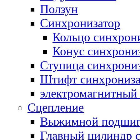
Ползун
Синхронизатор
Кольцо синхрон
Конус синхрони
Ступица синхрони
Штифт синхрониза
электромагнитный
Сцепление
Выжимной подши
Главный цилиндр 