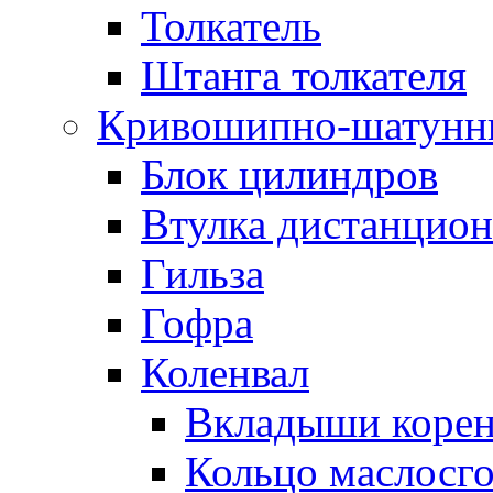
Толкатель
Штанга толкателя
Кривошипно-шатунн
Блок цилиндров
Втулка дистанцион
Гильза
Гофра
Коленвал
Вкладыши коре
Кольцо маслосг