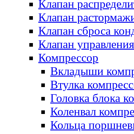
Клапан распредел
Клапан растормаж
Клапан сброса кон
Клапан управлени
Компрессор
Вкладыши компр
Втулка компресс
Головка блока к
Коленвал компр
Кольца поршнев