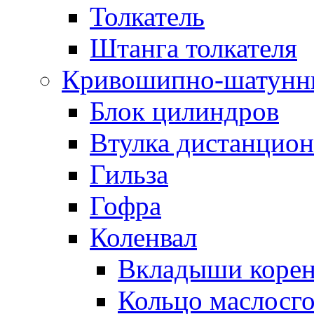
Толкатель
Штанга толкателя
Кривошипно-шатунн
Блок цилиндров
Втулка дистанцион
Гильза
Гофра
Коленвал
Вкладыши коре
Кольцо маслосг