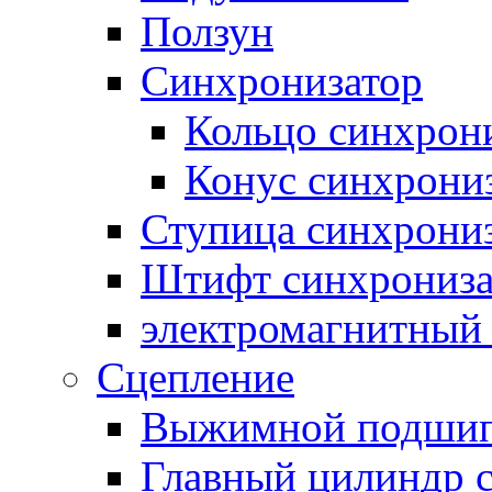
Ползун
Синхронизатор
Кольцо синхрон
Конус синхрони
Ступица синхрони
Штифт синхрониза
электромагнитный
Сцепление
Выжимной подши
Главный цилиндр 