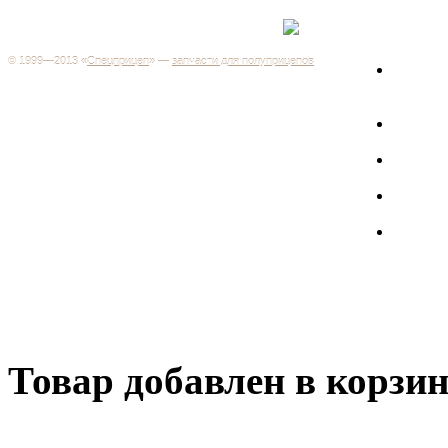
Каталог
+7 (499) 346-03-17
Москва
© 1999—2013 «
Спецприцеп
» —
запчасти для полуприцепов
Запчас
Система менеджмента качества сертифицирована на
грузов
соответствие требованиям ГОСТ Р ИСО 9001-2001
Регистрационный № РОСС RU.ИС06.К00106
Запрос
Добро пожаловать на наш интернет-магазин! Мы предлагаем
широкий ассортимент запчастей к полуприцепам и
Произв
грузовикам, прицепам и тралам по адекватным ценам.
Покупая у нас, вы можете быть уверены в качестве - ведь мы
работаем только с крупными и проверенными
Полуп
производителями.
Баки
Товар добавлен в корзи